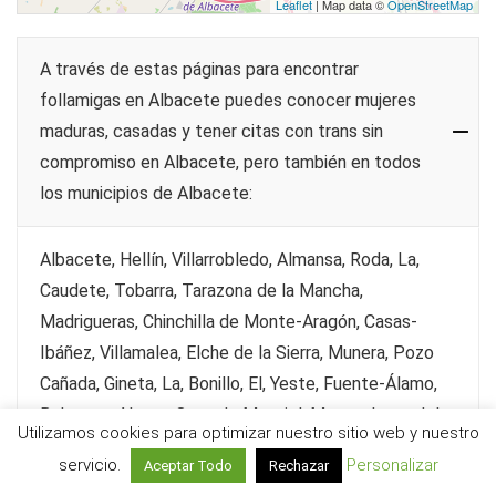
Leaflet
| Map data ©
OpenStreetMap
A través de estas páginas para encontrar
follamigas en Albacete puedes conocer mujeres
maduras, casadas y tener citas con trans sin
compromiso en Albacete, pero también en todos
los municipios de Albacete:
Albacete, Hellín, Villarrobledo, Almansa, Roda, La,
Caudete, Tobarra, Tarazona de la Mancha,
Madrigueras, Chinchilla de Monte-Aragón, Casas-
Ibáñez, Villamalea, Elche de la Sierra, Munera, Pozo
Cañada, Gineta, La, Bonillo, El, Yeste, Fuente-Álamo,
Balazote, Alpera, Ossa de Montiel, Montealegre del
Utilizamos cookies para optimizar nuestro sitio web y nuestro
Castillo, Valdeganga, Ontur, Barrax, Fuentealbilla,
servicio.
Personalizar
Aceptar Todo
Rechazar
Socovos, Pozohondo, Peñas de San Pedro, Mahora,