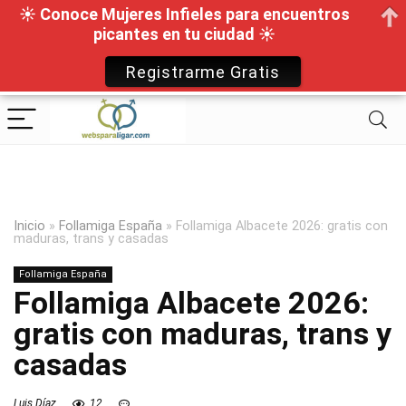
☀ Conoce Mujeres Infieles para encuentros
picantes en tu ciudad ☀
Registrarme Gratis
Inicio
»
Follamiga España
»
Follamiga Albacete 2026: gratis con
maduras, trans y casadas
Follamiga España
Follamiga Albacete 2026:
gratis con maduras, trans y
casadas
Luis Díaz
12