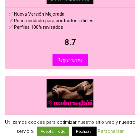
✅ Nueva Versión Mejorada
✅ Recomendado para contactos infieles
✅ Perfiles 100% revisados
8.7
Registrarme
✅ Portal Nº1 de Citas con Mujeres Maduras
Utilizamos cookies para optimizar nuestro sitio web y nuestro
✅ Perfiles 100% Verificados
✅ Registro Gratuito
servicio.
Personalizar
Aceptar Todo
Rechazar