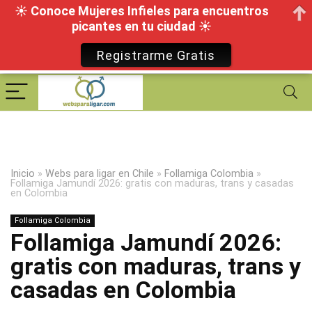
☀ Conoce Mujeres Infieles para encuentros
picantes en tu ciudad ☀
Registrarme Gratis
Inicio
»
Webs para ligar en Chile
»
Follamiga Colombia
»
Follamiga Jamundí 2026: gratis con maduras, trans y casadas
en Colombia
Follamiga Colombia
Follamiga Jamundí 2026:
gratis con maduras, trans y
casadas en Colombia