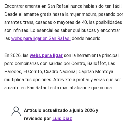
Encontrar amante en San Rafael nunca había sido tan fácil.
Desde el amante gratis hasta la mujer madura, pasando por
amantes trans, casadas o mayores de 40, las posibilidades
son infinitas. Lo esencial es saber qué buscas y encontrar
las
webs para ligar en San Rafael
dónde hacerlo.
En 2026, las
webs para ligar
son la herramienta principal,
pero combinarlas con salidas por Centro, Balloffet, Las
Paredes, El Cerrito, Cuadro Nacional, Capitán Montoya
multiplica tus opciones. Atrévete a probar y verás que ser
amante en San Rafael está más al alcance que nunca.
Artículo actualizado a junio 2026 y
revisado por
Luis Díaz