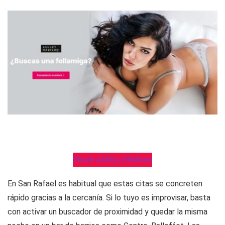
Visitar Ashley Madison
En San Rafael es habitual que estas citas se concreten
rápido gracias a la cercanía. Si lo tuyo es improvisar, basta
con activar un buscador de proximidad y quedar la misma