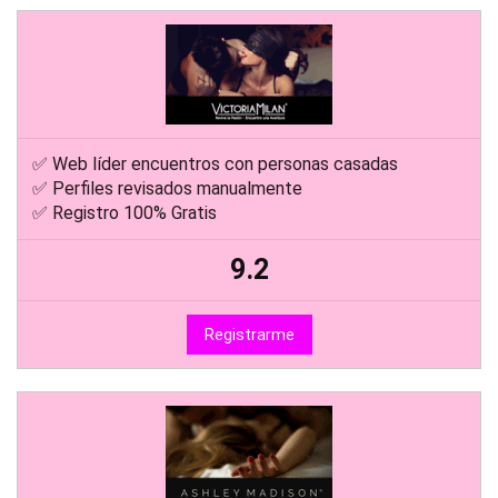
✅ Web líder encuentros con personas casadas
✅ Perfiles revisados manualmente
✅ Registro 100% Gratis
9.2
Registrarme