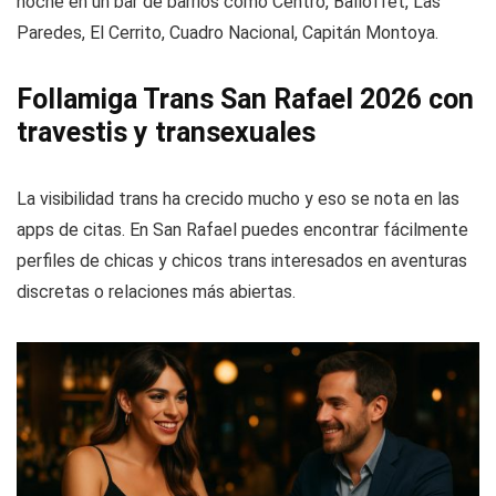
noche en un bar de barrios como Centro, Balloffet, Las
Paredes, El Cerrito, Cuadro Nacional, Capitán Montoya.
Follamiga Trans San Rafael 2026 con
travestis y transexuales
La visibilidad trans ha crecido mucho y eso se nota en las
apps de citas. En San Rafael puedes encontrar fácilmente
perfiles de chicas y chicos trans interesados en aventuras
discretas o relaciones más abiertas.