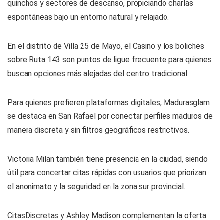
quinchos y sectores de descanso, propiciando charlas
espontáneas bajo un entorno natural y relajado.
En el distrito de Villa 25 de Mayo, el Casino y los boliches
sobre Ruta 143 son puntos de ligue frecuente para quienes
buscan opciones más alejadas del centro tradicional.
Para quienes prefieren plataformas digitales, Madurasglam
se destaca en San Rafael por conectar perfiles maduros de
manera discreta y sin filtros geográficos restrictivos.
Victoria Milan también tiene presencia en la ciudad, siendo
útil para concertar citas rápidas con usuarios que priorizan
el anonimato y la seguridad en la zona sur provincial.
CitasDiscretas y Ashley Madison complementan la oferta