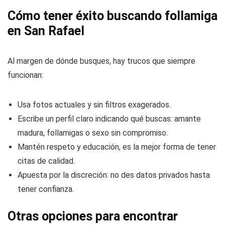
Cómo tener éxito buscando follamiga
en San Rafael
Al margen de dónde busques, hay trucos que siempre
funcionan:
Usa fotos actuales y sin filtros exagerados.
Escribe un perfil claro indicando qué buscas: amante
madura, follamigas o sexo sin compromiso.
Mantén respeto y educación, es la mejor forma de tener
citas de calidad.
Apuesta por la discreción: no des datos privados hasta
tener confianza.
Otras opciones para encontrar