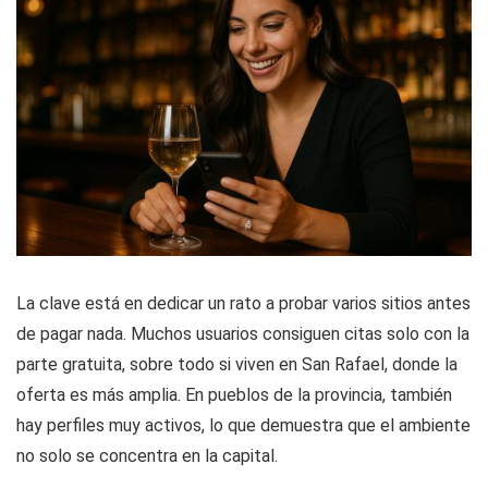
La clave está en dedicar un rato a probar varios sitios antes
de pagar nada. Muchos usuarios consiguen citas solo con la
parte gratuita, sobre todo si viven en San Rafael, donde la
oferta es más amplia. En pueblos de la provincia, también
hay perfiles muy activos, lo que demuestra que el ambiente
no solo se concentra en la capital.