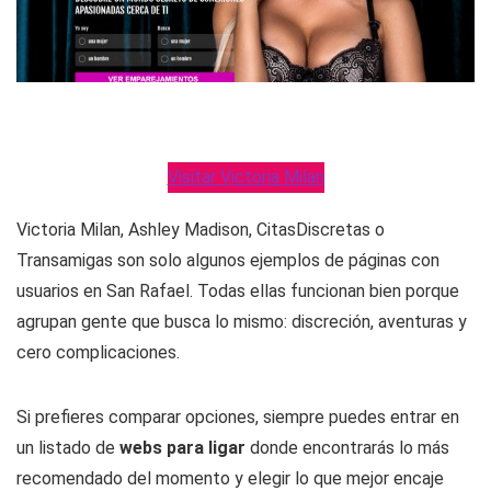
Visitar Victoria Milan
Victoria Milan, Ashley Madison, CitasDiscretas o
Transamigas son solo algunos ejemplos de páginas con
usuarios en San Rafael. Todas ellas funcionan bien porque
agrupan gente que busca lo mismo: discreción, aventuras y
cero complicaciones.
Si prefieres comparar opciones, siempre puedes entrar en
un listado de
webs para ligar
donde encontrarás lo más
recomendado del momento y elegir lo que mejor encaje