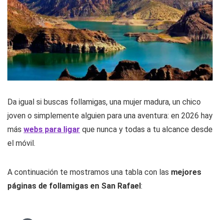
Da igual si buscas follamigas, una mujer madura, un chico
joven o simplemente alguien para una aventura: en 2026 hay
más
webs para ligar
que nunca y todas a tu alcance desde
el móvil.
A continuación te mostramos una tabla con las
mejores
páginas de follamigas en San Rafael
: