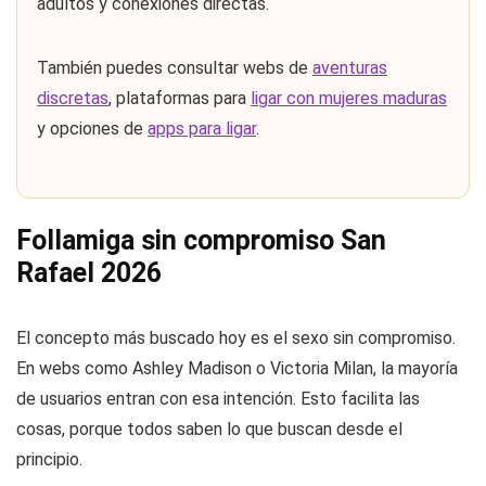
adultos y conexiones directas.
También puedes consultar webs de
aventuras
discretas
, plataformas para
ligar con mujeres maduras
y opciones de
apps para ligar
.
Follamiga sin compromiso San
Rafael 2026
El concepto más buscado hoy es el sexo sin compromiso.
En webs como Ashley Madison o Victoria Milan, la mayoría
de usuarios entran con esa intención. Esto facilita las
cosas, porque todos saben lo que buscan desde el
principio.