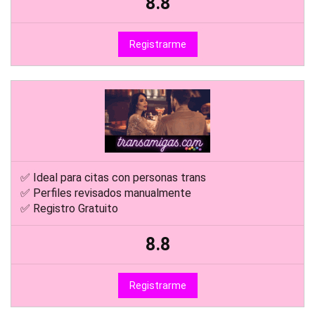
8.8
Registrarme
✅ Ideal para citas con personas trans
✅ Perfiles revisados manualmente
✅ Registro Gratuito
8.8
Registrarme