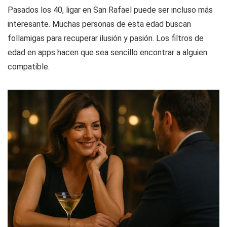
Pasados los 40, ligar en San Rafael puede ser incluso más
interesante. Muchas personas de esta edad buscan
follamigas para recuperar ilusión y pasión. Los filtros de
edad en apps hacen que sea sencillo encontrar a alguien
compatible.