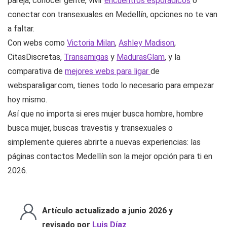
pareja, conocer gente, vivir
encuentros esporádicos
o
conectar con transexuales en Medellín, opciones no te van
a faltar.
Con webs como
Victoria Milan
,
Ashley Madison
,
CitasDiscretas,
Transamigas
y
MadurasGlam
, y la
comparativa de
mejores webs para ligar
de
websparaligar.com, tienes todo lo necesario para empezar
hoy mismo.
Así que no importa si eres mujer busca hombre, hombre
busca mujer, buscas travestis y transexuales o
simplemente quieres abrirte a nuevas experiencias: las
páginas contactos Medellín son la mejor opción para ti en
2026.
Artículo actualizado a junio 2026 y
revisado por
Luis Díaz