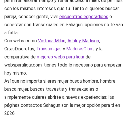
Conclusión
En resumen, las páginas de contactos en Sahagún te
permiten ahorrar tiempo y tener acceso a miles de perfiles
con los mismos intereses que tú. Tanto si quieres buscar
pareja, conocer gente, vivir
encuentros esporádicos
o
conectar con transexuales en Sahagún, opciones no te van
a faltar.
Con webs como
Victoria Milan
,
Ashley Madison
,
CitasDiscretas,
Transamigas
y
MadurasGlam
, y la
comparativa de
mejores webs para ligar
de
websparaligar.com, tienes todo lo necesario para empezar
hoy mismo.
Así que no importa si eres mujer busca hombre, hombre
busca mujer, buscas travestis y transexuales o
simplemente quieres abrirte a nuevas experiencias: las