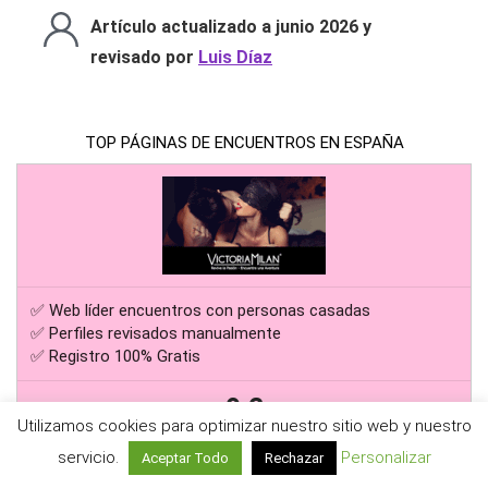
páginas contactos Sahagún son la mejor opción para ti en
2026.
Artículo actualizado a junio 2026 y
revisado por
Luis Díaz
TOP PÁGINAS DE ENCUENTROS EN ESPAÑA
✅ Web líder encuentros con personas casadas
Utilizamos cookies para optimizar nuestro sitio web y nuestro
✅ Perfiles revisados manualmente
✅ Registro 100% Gratis
servicio.
Personalizar
Aceptar Todo
Rechazar