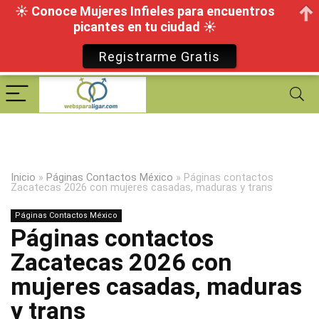
☀ Conoce Mujeres Infieles para encuentros
picantes en tu ciudad ☀
Registrarme Gratis
Inicio
»
Páginas Contactos México
»
Páginas contactos
Zacatecas 2026 con mujeres casadas, maduras y trans
Páginas Contactos México
Páginas contactos
Zacatecas 2026 con
mujeres casadas, maduras
y trans