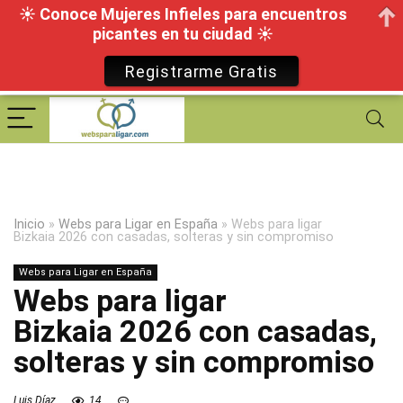
☀ Conoce Mujeres Infieles para encuentros
picantes en tu ciudad ☀
Registrarme Gratis
Inicio
»
Webs para Ligar en España
»
Webs para ligar
Bizkaia 2026 con casadas, solteras y sin compromiso
Webs para Ligar en España
Webs para ligar
Bizkaia 2026 con casadas,
solteras y sin compromiso
Luis Díaz
14