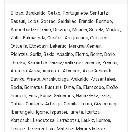
Bilbao, Barakaldo, Getxo, Portugalete, Santurtzi,
Basauri, Leioa, Sestao, Galdakao, Erandio, Bermeo,
Amorebieta-Etxano, Durango, Mungia, Sopela, Muskiz,
Zalla, Balmaseda, Güeñes, Arrigorriaga, Ondarroa,
Ortuella, Etxebarri, Lekeitio, Markina-Xemein,
Plentzia, Gorliz, Bakio, Abadiño, Elorrio, Berriz, Derio,
Orozko, Karrantza Harana/Valle de Carranza, Zeanuri,
Areatza, Artea, Amoroto, Atxondo, Axpe Achondo,
Barrika, Arrieta, Arrankudiaga, Arakaldo, Artzentales,
Bedia, Berriatua, Busturia, Dima, Ea, Elantxobe, Ereño,
Errigoiti, Fruiz, Forua, Galdames, Gamiz-Fika, Garai,
Gatika, Gautegiz Arteaga, Gernika-Lumo, Gizaburuaga,
Ibarrangelu, Igorre, Ispaster, Iurreta, Izurtza,
Kortezubi, Lanestosa, Larrabetzu, Laukiz, Lemoa,
Lemoiz, Lezama, Loiu, Mallabia, Maruri-Jatabe,