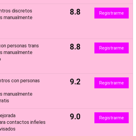
8.8
ntros discretos
Registrarme
dos manualmente
8.8
con personas trans
Registrarme
dos manualmente
o
9.2
ntros con personas
Registrarme
dos manualmente
atis
9.0
ejorada
Registrarme
a contactos infieles
visados