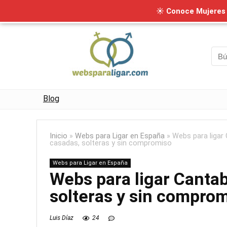
☀ Conoce Mujeres I
Blog
Inicio
»
Webs para Ligar en España
»
Webs para ligar
casadas, solteras y sin compromiso
Webs para Ligar en España
Webs para ligar Canta
solteras y sin compro
Luis Díaz
24