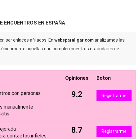
DE ENCUENTROS EN ESPAÑA
n ser enlaces afiliados. En
websparaligar.com
analizamos las
s únicamente aquellas que cumplen nuestros estándares de
Opiniones
Boton
9.2
ntros con personas
Registrarme
dos manualmente
atis
8.7
ejorada
Registrarme
a contactos infieles