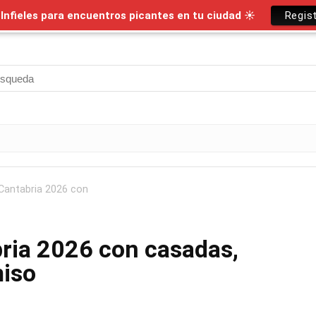
nfieles para encuentros picantes en tu ciudad ☀
Regis
 Cantabria 2026 con
bria 2026 con casadas,
miso