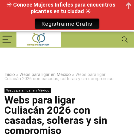
☀ Conoce Mujeres Infieles para encuentros
picantes en tu ciudad ☀
Registrarme Gratis
Inicio
»
Webs para ligar en México
»
Webs para ligar
Culiacán 2026 con casadas, solteras y sin compromiso
Webs para ligar en México
Webs para ligar
Culiacán 2026 con
casadas, solteras y sin
compromiso