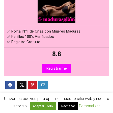
✅ Portal Nº1 de Citas con Mujeres Maduras
✅ Perfiles 100% Verificados
✅ Registro Gratuito
8.8
Registrarme
Utilizamos cookies para optimizar nuestro sitio web y nuestro
ETIQUETAS:
páginas de citas México
servicio.
Personalizar
Aceptar Todo
Rechazar
páginas para ligar México