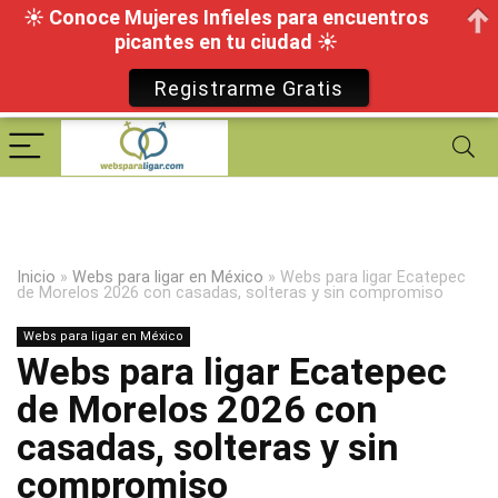
☀ Conoce Mujeres Infieles para encuentros
picantes en tu ciudad ☀
Registrarme Gratis
Inicio
»
Webs para ligar en México
»
Webs para ligar Ecatepec
de Morelos 2026 con casadas, solteras y sin compromiso
Webs para ligar en México
Webs para ligar Ecatepec
de Morelos 2026 con
casadas, solteras y sin
compromiso