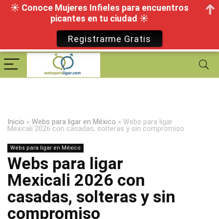
☀ Conoce Mujeres Infieles para encuentros
picantes en tu ciudad ☀
Registrarme Gratis
Inicio
»
Webs para ligar en México
»
Webs para ligar
Mexicali 2026 con casadas, solteras y sin compromiso
Webs para ligar en México
Webs para ligar
Mexicali 2026 con
casadas, solteras y sin
compromiso