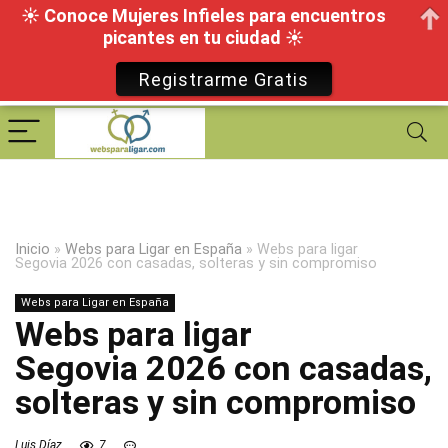
☀ Conoce Mujeres Infieles para encuentros
picantes en tu ciudad ☀
Registrarme Gratis
Inicio
»
Webs para Ligar en España
»
Webs para ligar
Segovia 2026 con casadas, solteras y sin compromiso
Webs para Ligar en España
Webs para ligar
Segovia 2026 con casadas,
solteras y sin compromiso
Luis Díaz
7