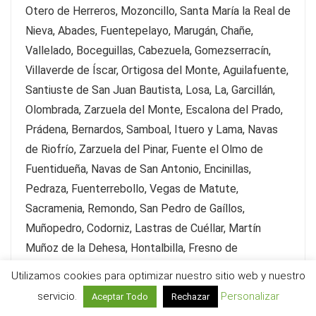
Otero de Herreros, Mozoncillo, Santa María la Real de
Nieva, Abades, Fuentepelayo, Marugán, Chañe,
Vallelado, Boceguillas, Cabezuela, Gomezserracín,
Villaverde de Íscar, Ortigosa del Monte, Aguilafuente,
Santiuste de San Juan Bautista, Losa, La, Garcillán,
Olombrada, Zarzuela del Monte, Escalona del Prado,
Prádena, Bernardos, Samboal, Ituero y Lama, Navas
de Riofrío, Zarzuela del Pinar, Fuente el Olmo de
Fuentidueña, Navas de San Antonio, Encinillas,
Pedraza, Fuenterrebollo, Vegas de Matute,
Sacramenia, Remondo, San Pedro de Gaíllos,
Muñopedro, Codorniz, Lastras de Cuéllar, Martín
Muñoz de la Dehesa, Hontalbilla, Fresno de
Cantespino, Aldea Real, Navafría, Sangarcía,
Utilizamos cookies para optimizar nuestro sitio web y nuestro
Escarabajosa de Cabezas, Martín Miguel, Mata de
servicio.
Personalizar
Aceptar Todo
Rechazar
Cuéllar, Campo de San Pedro, Grajera, Nieva,