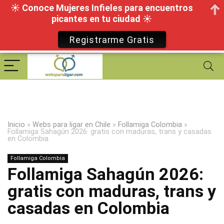
☀ Conoce Mujeres Infieles para encuentros
picantes en tu ciudad ☀
Registrarme Gratis
Inicio
»
Webs para ligar en Chile
»
Follamiga Colombia
»
Follamiga Sahagún 2026: gratis con maduras, trans y casadas
en Colombia
Follamiga Colombia
Follamiga Sahagún 2026:
gratis con maduras, trans y
casadas en Colombia