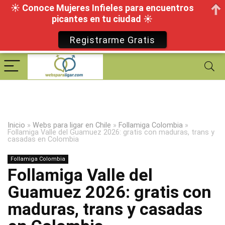
☀ Conoce Mujeres Infieles para encuentros
picantes en tu ciudad ☀
Registrarme Gratis
Inicio
»
Webs para ligar en Chile
»
Follamiga Colombia
»
Follamiga Valle del Guamuez 2026: gratis con maduras, trans y
casadas en Colombia
Follamiga Colombia
Follamiga Valle del
Guamuez 2026: gratis con
maduras, trans y casadas