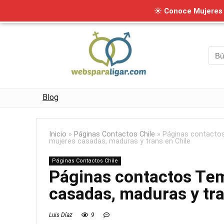
☀ Conoce Mujeres I
Blog
Inicio
»
Páginas Contactos Chile
»
Páginas contacto
mujeres casadas, maduras y trans en Chile
Páginas Contactos Chile
Páginas contactos Te
casadas, maduras y tra
Luis Díaz
9