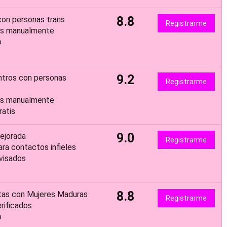
8.8
con personas trans
Registrarme
dos manualmente
o
9.2
ntros con personas
Registrarme
dos manualmente
atis
9.0
ejorada
Registrarme
a contactos infieles
visados
8.8
tas con Mujeres Maduras
Registrarme
rificados
o