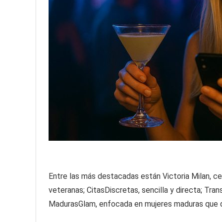
Entre las más destacadas están Victoria Milan, ce
veteranas; CitasDiscretas, sencilla y directa; Tr
MadurasGlam, enfocada en mujeres maduras que q