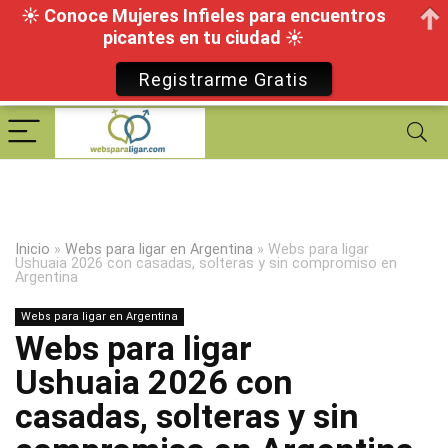
☀ Conoce Mujeres Infieles para encuentros
picantes en tu ciudad ☀
Registrarme Gratis
Inicio
»
Webs para ligar en Argentina
»
Webs para ligar
Ushuaia 2026 con casadas, solteras y sin compromiso en
Argentina
Webs para ligar en Argentina
Webs para ligar
Ushuaia 2026 con
casadas, solteras y sin